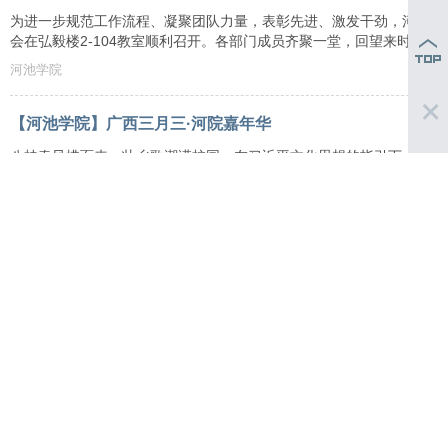
为进一步规范工作流程、凝聚团队力量，表彰先进、激发干劲，河池学
会在弘毅楼2-104教室顺利召开。各部门成员齐聚一堂，回望来时路，
河池学院
【河池学院】广西三月三·河院嘉年华
八桂春风拂面来，壮乡歌潮满校园。在习近平文化思想的指引下，我们
识为初心，让青春与非遗撞个满怀。为传承优秀民族文化，我校特此举
将民族文化展演、民俗体验与民族竞技巧妙融合，让青春与传统文化同
河池学院
【河池学院】人工智能将纳入教师资格考试和认证内容
教育部等五部门联合印发《“人工智能+教育”行动计划》，旨在一体推
智能时代的教育体系。
河池学院
【河池学院】雨生百谷，万物逢时
谷雨，是二十四节气的第六个节气，春季的最后一个节气。“谷雨”二字