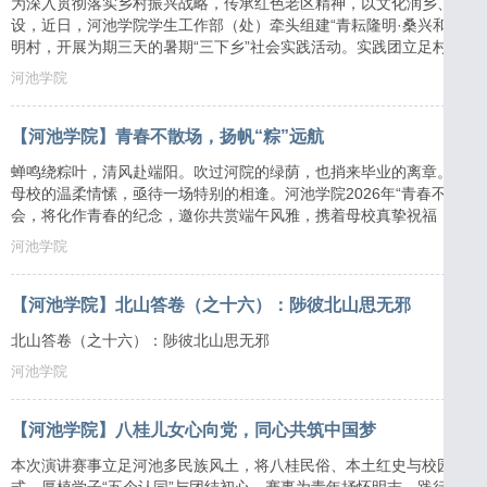
为深入贯彻落实乡村振兴战略，传承红色老区精神，以文化润乡、科创
设，近日，河池学院学生工作部（处）牵头组建“青耘隆明·桑兴和美”社
明村，开展为期三天的暑期“三下乡”社会实践活动。实践团立足村落实
老、反诈普法、科创兴蚕、惠民政策宣讲六大板块开展精准化志愿服务
河池学院
【河池学院】青春不散场，扬帆“粽”远航
蝉鸣绕粽叶，清风赴端阳。吹过河院的绿荫，也捎来毕业的离章。但离
母校的温柔情愫，亟待一场特别的相逢。河池学院2026年“青春不散场，
会，将化作青春的纪念，邀你共赏端午风雅，携着母校真挚祝福，奔赴
河池学院
【河池学院】北山答卷（之十六）：陟彼北山思无邪
北山答卷（之十六）：陟彼北山思无邪
河池学院
【河池学院】八桂儿女心向党，同心共筑中国梦
本次演讲赛事立足河池多民族风土，将八桂民俗、本土红史与校园生活