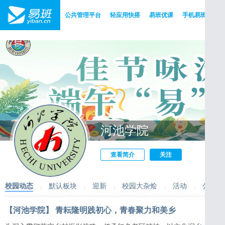
公共管理平台
轻应用快搭
易班优课
手机易班
版
河池学院
查看简介
关注
校园动态
默认板块
迎新
校园大杂烩
活动
公告
【河池学院】 青耘隆明践初心，青春聚力和美乡