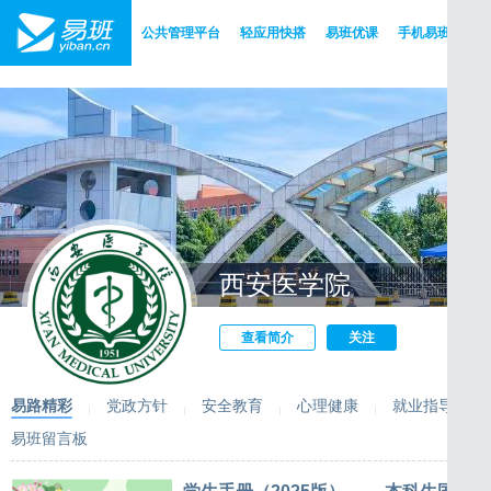
公共管理平台
轻应用快搭
易班优课
手机易班
版
西安医学院
查看简介
关注
易路精彩
党政方针
安全教育
心理健康
就业指导
易班留言板